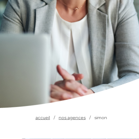
accueil
/
nos agences
/
simon