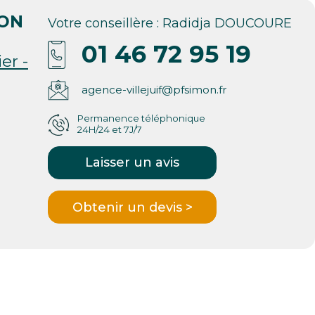
MON
Votre conseillère : Radidja DOUCOURE
01 46 72 95 19
er -
agence-villejuif@pfsimon.fr
Permanence téléphonique
24H/24 et 7J/7
Laisser un avis
Obtenir un devis >