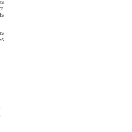
es
ra
ds
is
es
.
,
e