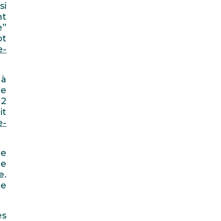
si
nt
e”
ot
e-
 à
de
 2
it
e-
re
le
e.
de
es