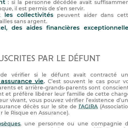
nt
: si la personne décédée avait suffisamme
e, il est permis de s’en servir.
les collectivités
peuvent aider dans cet
illes sans argent.
l, des aides financières exceptionnell
USCRITES PAR LE DÉFUNT
e vérifier si le défunt avait contracté u
assurance vie
.
C’est souvent le cas pour v
rents et arrière-grands-parents sont conscien
 et préfère libérer leur famille de cette charg
eur vivant, vous pouvez vérifier l’existence d’u
urance décès sur le site de
l’AGIRA
(Associati
r le Risque en Assurance).
bsèques
, une personne ou une compagnie 