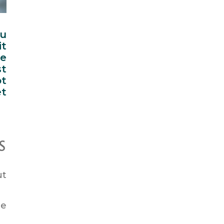
du
it
be
st
ot
et
S
ut
ce