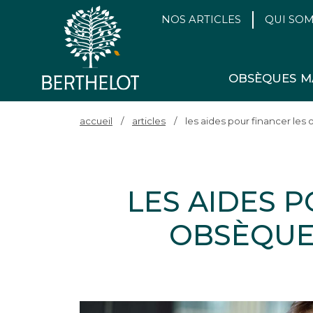
NOS ARTICLES
QUI SO
OBSÈQUES
M
accueil
/
articles
/
les aides pour financer le
LES AIDES 
OBSÈQUE