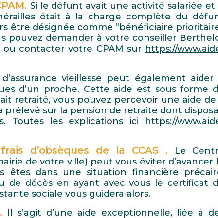
 CPAM.
Si le défunt avait une activité salariée et 
nérailles était à la charge complète du défu
lors être désignée comme “bénéficiaire prioritair
us pouvez demander à votre conseiller Berthel
e ou contacter votre CPAM sur
https://www.aid
e d’assurance vieillesse peut également aider
ues d’un proche. Cette aide est sous forme 
it retraité, vous pouvez percevoir une aide de
 prélevé sur la pension de retraite dont disposa
 Toutes les explications ici
https://www.aid
 frais d’obsèques de la CCAS .
Le Cent
airie de votre ville) peut vous éviter d’avancer 
 êtes dans une situation financière précair
u de décès en ayant avec vous le certificat 
tante sociale vous guidera alors.
.
Il s’agit d’une aide exceptionnelle, liée à d