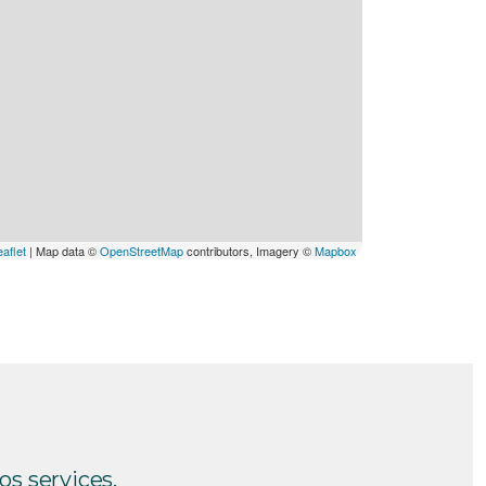
aflet
|
Map data ©
OpenStreetMap
contributors, Imagery ©
Mapbox
s services.