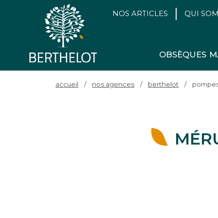
NOS ARTICLES
QUI SO
OBSÈQUES
M
accueil
/
nos agences
/
berthelot
/
pompes 
MÉR